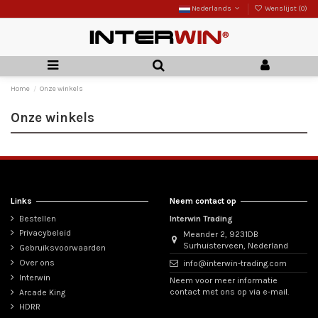
Nederlands
Wenslijst (
0
)
Home
Onze winkels
Onze winkels
Links
Neem contact op
Bestellen
Interwin Trading
Privacybeleid
Meander 2, 9231DB
Surhuisterveen, Nederland
Gebruiksvoorwaarden
Over ons
info@interwin-trading.com
Interwin
Neem voor meer informatie
contact met ons op via e-mail.
Arcade King
HDRR